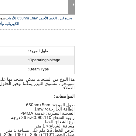
وحدة ليزر الخط الأحمر 650nm 1mw للأدوات
صورة
الكهربائية وأد
طول الموجة:
Operating voltage:
Beam Type:
هذا النوع من المنتجات يمكن استخدامها على 
سوينجر ، مستوى الليزر.يمكننا توفير الحلول
العملاء.
المواصفات:
طول الموجة: 650nm±5nm
الطاقة الخارجة:< 1mw
العدسة البصرية: عدسة PMMA
زاوية الشعاع:36.5،60،90،110 درجة
نوع الشعاع: الخط
مسافة الشعاع:
< 1 متر
عرض الخط: ≤2 ملم على مسافة 1 متر
طول الخط
:
 ،2.0m ((90°) ، 2.8m ((110°)