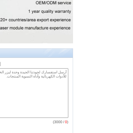
إ
/ 3000)
0
(