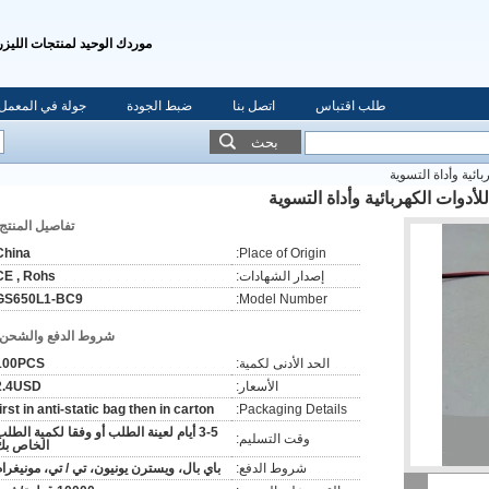
موردك الوحيد لمنتجات الليزر
طلب اقتباس
اتصل بنا
ضبط الجودة
جولة في المعمل
بحث
تفاصيل المنتج:
China
Place of Origin:
إصدار الشهادات:
CE , Rohs
GS650L1-BC9
Model Number:
شروط الدفع والشحن:
الحد الأدنى لكمية:
100PCS
الأسعار:
2.4USD
first in anti-static bag then in carton
Packaging Details:
3-5 أيام لعينة الطلب أو وفقا لكمية الطل
وقت التسليم:
الخاص بك
شروط الدفع:
باي بال، ويسترن يونيون، تي / تي، مونيغرام