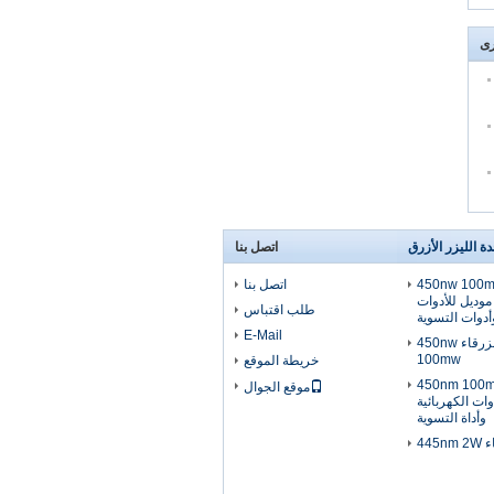
رى
ة الليزر الأزرق
اتصل بنا
450nw 100mw
اتصل بنا
موديل للأدوات
طلب اقتباس
وأدوات التسوية
E-Mail
وحدة الليزر النقطة الزرقاء 450nw
100mw
خريطة الموقع
450nm 100mw
موقع الجوال
Laser للأدوات الكهربائية
وأداة التسوية
445