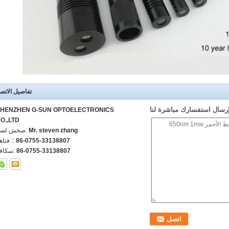
تفاصيل الاتص
رسال استفسارك مباشرة لنا
HENZHEN G-SUN OPTOELECTRONICS
O.,LTD
Mr. steven zhang
اتصل شخص
86-0755-33138807
الهاتف :
86-0755-33138807
الفاكس