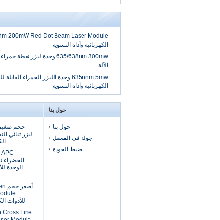
الكهربائية وأداة التسوية
635/638nm 300mw وحدة ليزر نقطة 
الآلة
635nnm 5mw وحدة الليزر الحمراء القابلة 
الكهربائية وأداة التسوية
حول بنا
حول بنا
ليزر ثنائي الن
جولة في المعمل
الك
ضبط الجودة
الخضراء نق
الوحدة للأ
أصغ
Module
للأدوات الك
 Cross Line