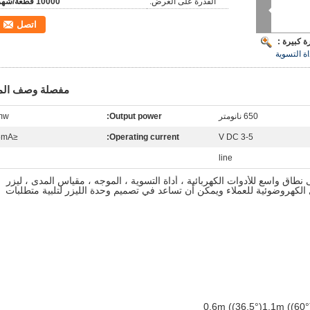
القدرة على العرض:
10000 قطعة/شهر
اتصل
 كبيرة :
اة التسوية
مفصلة وصف الم
650 نانومتر
Output power:
mw
≤35mA
Operating current:
3-5 V DC
line
نطاق واسع للأدوات الكهربائية ، أداة التسوية ، الموجه ، مقياس المدى ، ليزر
 الكهروضوئية للعملاء ويمكن أن تساعد في تصميم وحدة الليزر لتلبية متطلبات
0.6m ((36.5°)1.1m ((60°)