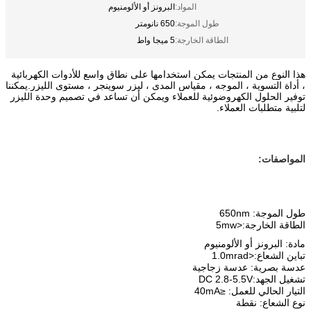
المواد:
البرونز أو الألومنيوم
طول الموجة:
650 نانومتر
الطاقة الخارجة:
5 ميجا واط
هذا النوع من المنتجات يمكن استخدامها على نطاق واسع للأدوات الكهربائية
، أداة التسوية ، الموجه ، مقياس المدى ، ليزر سوينجر ، مستوى الليزر.يمكننا
توفير الحلول الكهروضوئية للعملاء ويمكن أن تساعد في تصميم وحدة الليزر
لتلبية متطلبات العملاء.
المواصفات:
طول الموجة: 650nm
الطاقة الخارجة:
<5m
w
مادة: البرونز أو الألومنيوم
تباين الشعاع:<1.0mrad
عدسة بصرية: عدسة زجاجية
تشغيل الجهد:DC 2.8-5.5V
التيار الحالي للعمل: ≤40mA
نوع الشعاع: نقطة