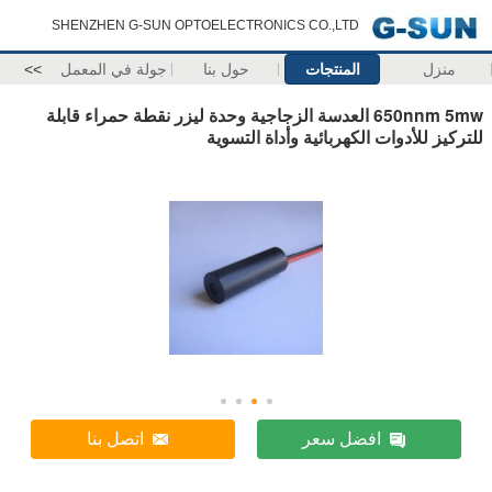
SHENZHEN G-SUN OPTOELECTRONICS CO.,LTD
منزل
المنتجات
حول بنا
جولة في المعمل
>>
650nnm 5mw العدسة الزجاجية وحدة ليزر نقطة حمراء قابلة
للتركيز للأدوات الكهربائية وأداة التسوية
افضل سعر
اتصل بنا