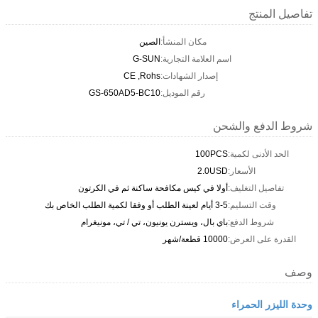
تفاصيل المنتج
مكان المنشأ:
الصين
اسم العلامة التجارية:
G-SUN
إصدار الشهادات:
CE ,Rohs
رقم الموديل:
GS-650AD5-BC10
شروط الدفع والشحن
الحد الأدنى لكمية:
100PCS
الأسعار:
2.0USD
تفاصيل التغليف:
أولا في كيس مكافحة ساكنة ثم في الكرتون
وقت التسليم:
3-5 أيام لعينة الطلب أو وفقا لكمية الطلب الخاص بك
شروط الدفع:
باي بال، ويسترن يونيون، تي / تي، مونيغرام
القدرة على العرض:
10000 قطعة/شهر
وصف
وحدة الليزر الحمراء