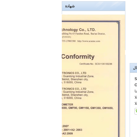
شهادة
ال
S
C
:
:
: