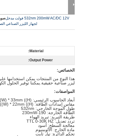
532nm 200mW AC/DC 12V فولت مدخل
صورة
لجهاز الليزر الصناعي ال
Material:
Output Power:
الخصائص:
ليزر صناعية حقيقية.يمكننا توفير الحلول الك
المواصفات:
أبعاد الحاسوب الرئيسي: 82mm (L) * 33mm ((W) * 33mm ((H)
مقاس إمدادات الطاقة: 47mm (L) * 31mm ((W) * 22mm ((H)
طول الموجة الخارجي: 532nm
الطاقة الخارجة: 190-230mW
طريقة التبريد: تبريد الهواء
تردد تعديل: TTL 0-30K HZ
معالجة السطح: أسود
مادة الخارج: الألومنيوم
تحكم الدائرة: تيار ثابت