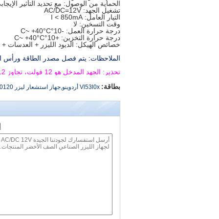
الحماية من الوصول: مع تحديد التأثير الإيجابي
تشغيل الجهد: AC/DC=12V
التيار العامل: I < 850mA
وقت التسخين: لا
درجة حرارة العمل: -10
°C
°C
~ +40
درجة حرارة التخزين: +10
°C
°C
~ +40
خصائص الهيكل: الديود الليزر + العدسات +
الملاحظات: يتم فصل مصدر الطاقة ورأس اللي
تحذير: الجهد المدخل هو 12 فولت، تجاوز 12 فولت سيؤدي إلى تلف الدائرة والوحدة.
بطاقة:
Vl53l0x أردوينو,جهاز استشعار ليزر Arduino,VL53L0X,tof10120,وحدة الليزر,(نيجيه أ40640)
إ