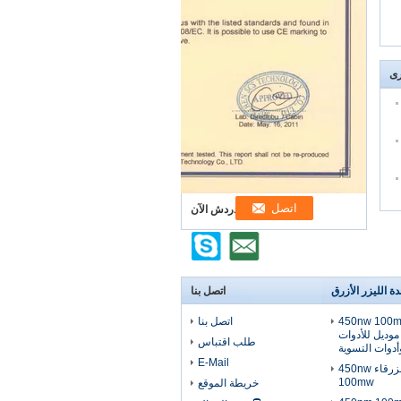
رى
ابن دردش الآن
ة الليزر الأزرق
اتصل بنا
450nw 100mw
اتصل بنا
موديل للأدوات
طلب اقتباس
وأدوات التسوية
E-Mail
وحدة الليزر النقطة الزرقاء 450nw
100mw
خريطة الموقع