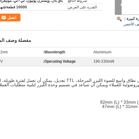
شروط الدفع:
باي بال، ويسترن يونيون، تي / تي، مونيغرام
القدرة على العرض:
10000 قطعة/شهر
اتصل
 كبيرة :
صف الأخضر
مفصلة وصف الم
32nm
Wavelength:
Aluminium
2V
Operating Voltage:
190-230mW
هذا النوع من المنتجات يمكن استخدامها على نطاق واسع للضوء الليزر المرحلة، TTL تعديل، يمكن أن تعمل لفترة طويل
هروضوئية للعملاء ويمكن أن تساعد في تصميم وحدة الليزر لتلبية متطلبات العملا