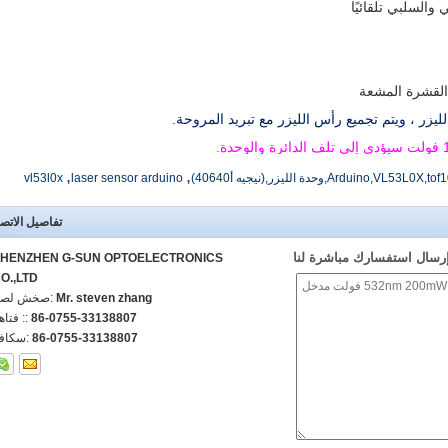
 والسلبي تلقائيًا
 القشرة المشعة
زر ، ويتم تجميع رأس الليزر مع تبريد المروحة.
,
,
vl53l0x
laser sensor arduino
تفاصيل الاتص
رسال استفسارك مباشرة لنا
HENZHEN G-SUN OPTOELECTRONICS
O.,LTD
Mr. steven zhang
اتصل شخص
86-0755-33138807
الهاتف :
86-0755-33138807
الفاكس