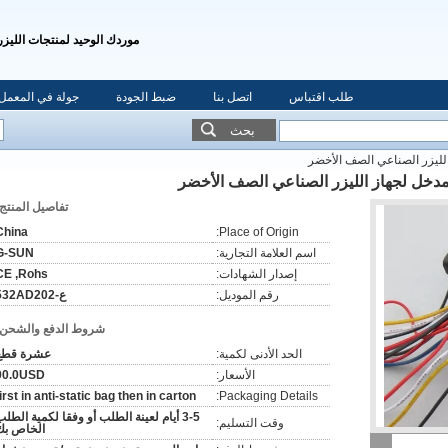
موردك الوحيد لمنتجات الليزر
طلب اقتباس
اتصل بنا
ضبط الجودة
جولة في المعمل
بحث
تفاصيل المنتج:
China
Place of Origin:
اسم العلامة التجارية:
G-SUN
إصدار الشهادات:
CE ,Rohs
رقم الموديل:
ع-532AD202
شروط الدفع والشحن:
الحد الأدنى لكمية:
عشرة قطع
الأسعار:
90.0USD
first in anti-static bag then in carton
Packaging Details:
3-5 أيام لعينة الطلب أو وفقا لكمية الطل
وقت التسليم:
الخاص بك