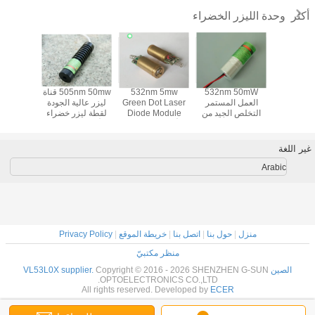
وحدة الليزر الخضراء
أكثر
520nm 5mw
532nm 50mW
532nm 5mw
505nm 50mw قناة
Green Dot
العمل المستمر
Green Dot Laser
ليزر عالية الجودة
0mw
Module للأدوات
التخلص الجيد من
Diode Module
لقطة ليزر خضراء
النقطة 
ئية وأداة
الحرارة وحدة الليزر
للأدوات الكهربائية
للأدوات الكهربائية
القابلة 
تسوية
للقطة الخضراء
وأداة التسوية
وأدوات التسوية
للتركيز 
للآلات الكهربائية
الكهربائ
غير اللغة
التس
Arabic
منزل
|
حول بنا
|
اتصل بنا
|
خريطة الموقع
|
Privacy Policy
منظر مكتبيّ
الصين VL53L0X supplier.
Copyright © 2016 - 2026 SHENZHEN G-SUN
OPTOELECTRONICS CO.,LTD.
All rights reserved. Developed by
ECER