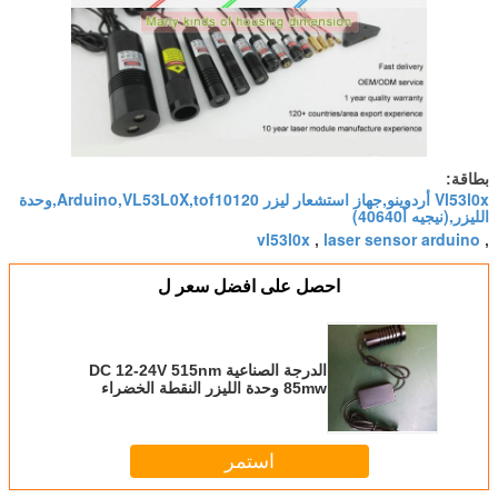
بطاقة:
Vl53l0x أردوينو,جهاز استشعار ليزر Arduino,VL53L0X,tof10120,وحدة
الليزر,(نيجيه أ40640)
vl53l0x
laser sensor arduino
,
,
احصل على افضل سعر ل
الدرجة الصناعية DC 12-24V 515nm
85mw وحدة الليزر النقطة الخضراء
لضوء مرحلة الليزر
استمر