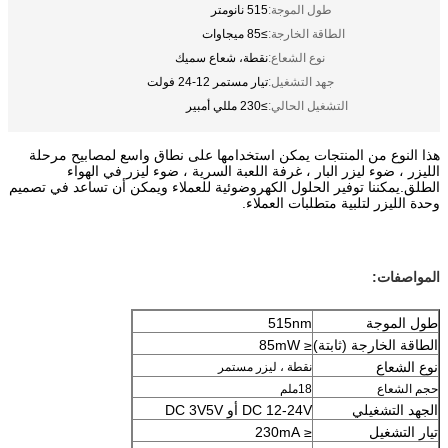
طول الموجة:
515 نانومتر
الطاقة الخارجة:
≥85 ميجاوات
نوع الشعاع:
نقطة، شعاع سميك
جهد التشغيل:
تيار مستمر 12-24 فولت
التشغيل الحالي:
≥230 مللي أمبير
هذا النوع من المنتجات يمكن استخدامها على نطاق واسع لمصابيح مرحلة
الليزر ، ضوء ليزر البار ، غرفة اللعبة السرية ، ضوء ليزر في الهواء
الطلق.يمكننا توفير الحلول الكهروضوئية للعملاء ويمكن أن تساعد في تصميم
وحدة الليزر لتلبية متطلبات العملاء.
المواصفات:
طول الموجة
515nm
الطاقة الخارجة (ثابتة)
≤ 85mW
نوع الشعاع
نقطة ، ليزر مستمر
حجم الشعاع
18ملم
الجهد التشغيلي
DC 12-24V أو DC 3V5V
تيار التشغيل
≤ 230mA