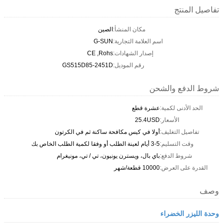
تفاصيل المنتج
مكان المنشأ:
الصين
اسم العلامة التجارية:
G-SUN
إصدار الشهادات:
CE ,Rohs
رقم الموديل:
GS515D85-2451D
شروط الدفع والشحن
الحد الأدنى لكمية:
عشرة قطع
الأسعار:
25.4USD
تفاصيل التغليف:
أولا في كيس مكافحة ساكنة ثم في الكرتون
وقت التسليم:
3-5 أيام لعينة الطلب أو وفقا لكمية الطلب الخاص بك
شروط الدفع:
باي بال، ويسترن يونيون، تي / تي، مونيغرام
القدرة على العرض:
10000 قطعة/شهر
وصف
وحدة الليزر الخضراء