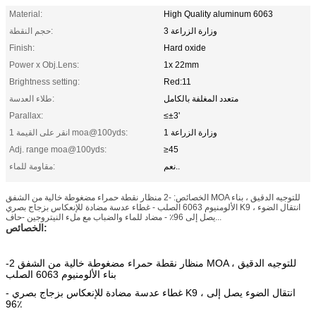
Material:
High Quality aluminum 6063
3 وزارة الزراعة
حجم النقطة:
Finish:
Hard oxide
Power x Obj.Lens:
1x 22mm
Brightness setting:
Red:11
متعدد المغلفة بالكامل
طلاء العدسة:
Parallax:
≤±3'
1 وزارة الزراعة
1 انقر على القيمة moa@100yds:
Adj. range moa@100yds:
≥45
نعم..
مقاومة للماء:
الخصائص: -2 منظار نقطة حمراء مضغوطة خالية من الشفق MOA للتوجيه الدقيق ، بناء
الألومنيوم 6063 الصلب - غطاء عدسة مضادة للإنعكاس بزجاج بصري K9 ، انتقال الضوء
يصل إلى 96٪ - مضاد للماء والضباب مع ملء النيتروجين -حاف...
الخصائص:
-2 منظار نقطة حمراء مضغوطة خالية من الشفق MOA للتوجيه الدقيق ،
بناء الألومنيوم 6063 الصلب
- غطاء عدسة مضادة للإنعكاس بزجاج بصري K9 ، انتقال الضوء يصل إلى
96٪