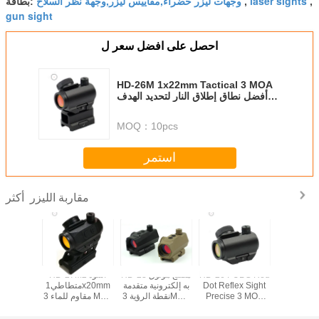
laser sights
وجهات ليزر خضراء,مقاييس ليزر,وجهة نظر السلاح
,
,
بطاقة:
gun sight
احصل على افضل سعر ل
HD-26M 1x22mm Tactical 3 MOA
أفضل نطاق إطلاق النار لتحديد الهدف
والصيد في الهواء الطلق
MOQ：
10pcs
استمر
مقاربة الليزر
أكثر
يزر الخضراء
HD-26 PUBG Red
HD-23 مصنع موثوق
HD-27M2 أسود
1x20mm
ح الكشاف
Dot Reflex Sight
به إلكترونية متقدمة
متطاطي1x20mm
مقاو
LED C مع
Precise 3 MOA
نقطة الرؤية 3MOA
مقاوم للماء 3 MOA
ظر بندقية
Water Fog Proof
قذائف مضغوطة
5mw نقطة حمراء
نقطة حمرا
Quick Rai
Red Dot Sight
نقطة حمراء للرؤية
رؤية لكل من بندقية
للتصويب