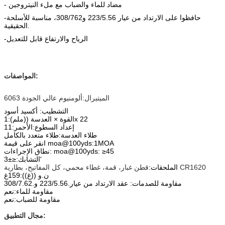
- مضاد للماء والضباب مع ملء النيتروجين
-حافظوا على الارتداد من عيار 223/5.56 و308/762، مناسبة للأسلحة
الحقيقية.
-الرياح والارتفاع قابل للتعديل
المواصفات:
الميتيرال:ألومنيوم عالي الجودة 6063
التشطيب: أكسيد أسود
القوة × العدسة ((ملم):1x 22
إعداد السطوع:
الأحمر:11
طلاء العدسة:طلاء متعدد بالكامل
انقر على قيمة moa@100yds:1MOA
نطاق الإجراءات: moa@100yds: ≥45
'
التشابك:≤
±3
قطن غبار، قمة، غطاء محمي، كل المفاتيح، بطارية CR1620
الملحقات:
ن.و ((غ)):159غ
مقاومة للصدمات: عقد الارتداد من عيار.223/5.56 و.308/7.62
مقاومة للماء:نعم
مقاومة للضباب:نعم
مجال التطبيق: